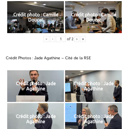
Crédit photo : Camille
Crédit photo : Camille
Doucet
Doucet
«
‹
of
2
›
»
Crédit Photos : Jade Agathine – Cité de la RSE
Crédit photo : Jade
Crédit photo : Jade
Agathine
Agathine
Crédit photo : Jade
Crédit photo : Jade
Agathine
Agathine