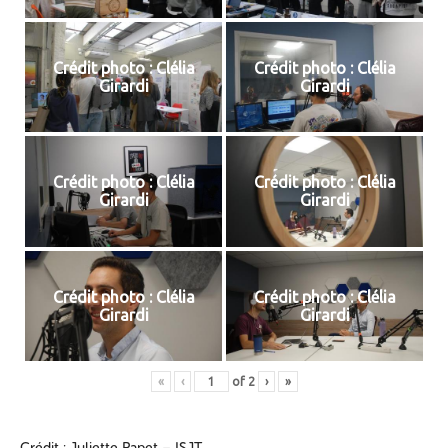
Crédit photo : Clélia
Crédit photo : Clélia
Girardi
Girardi
Crédit photo : Clélia
Crédit photo : Clélia
Girardi
Girardi
Crédit photo : Clélia
Crédit photo : Clélia
Girardi
Girardi
«
‹
of
2
›
»
Crédit : Juliette Papet – ISJT