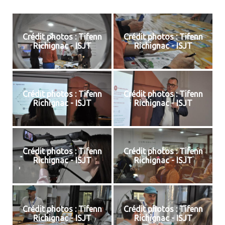
Crédit photos : Tifenn
Crédit photos : Tifenn
Richignac - ISJT
Richignac - ISJT
Crédit photos : Tifenn
Crédit photos : Tifenn
Richignac - ISJT
Richignac - ISJT
Crédit photos : Tifenn
Crédit photos : Tifenn
Richignac - ISJT
Richignac - ISJT
Crédit photos : Tifenn
Crédit photos : Tifenn
Richignac - ISJT
Richignac - ISJT