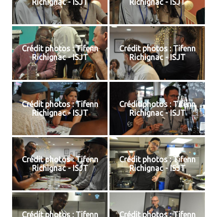
Richignac - ISJT
Richignac - ISJT
Crédit photos : Tifenn
Crédit photos : Tifenn
Richignac - ISJT
Richignac - ISJT
Crédit photos : Tifenn
Crédit photos : Tifenn
Richignac - ISJT
Richignac - ISJT
Crédit photos : Tifenn
Crédit photos : Tifenn
Richignac - ISJT
Richignac - ISJT
Crédit photos : Tifenn
Crédit photos : Tifenn