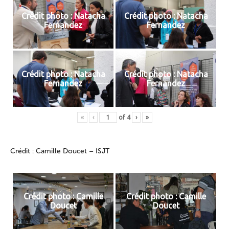
Crédit photo : Natacha
Crédit photo : Natacha
Fernandez
Fernandez
Crédit photo : Natacha
Crédit photo : Natacha
Fernandez
Fernandez
«
‹
of
4
›
»
Crédit : Camille Doucet – ISJT
Crédit photo : Camille
Crédit photo : Camille
Doucet
Doucet