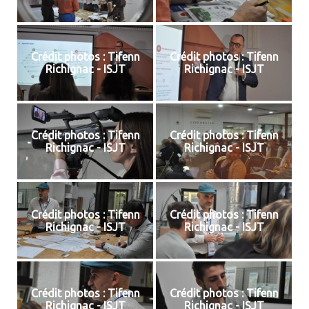
Crédit photos : Tifenn
Crédit photos : Tifenn
Richignac - ISJT
Richignac - ISJT
Crédit photos : Tifenn
Crédit photos : Tifenn
Richignac - ISJT
Richignac - ISJT
Crédit photos : Tifenn
Crédit photos : Tifenn
Richignac - ISJT
Richignac - ISJT
Crédit photos : Tifenn
Crédit photos : Tifenn
Richignac - ISJT
Richignac - ISJT