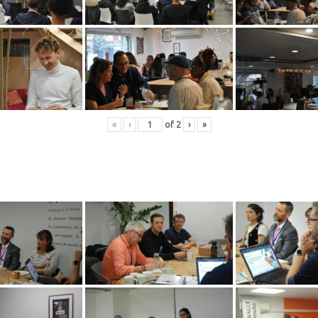
«
‹
of
2
›
»