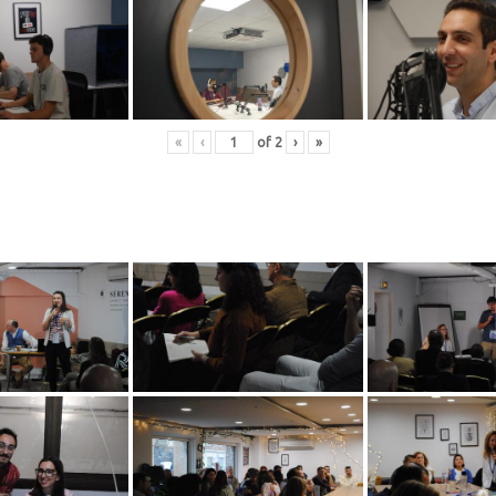
«
‹
of
2
›
»