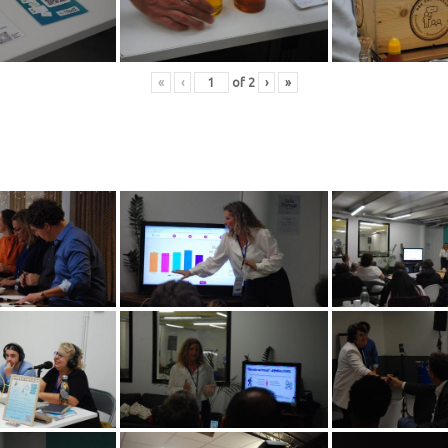
«
‹
of
2
›
»