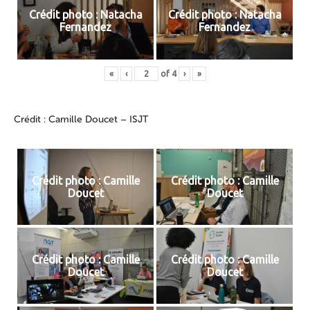
Crédit photo : Natacha
Crédit photo : Natacha
Fernandez
Fernandez
«
‹
of
4
›
»
Crédit : Camille Doucet – ISJT
Crédit photo : Camille
Crédit photo : Camille
Doucet
Doucet
Crédit photo : Camille
Crédit photo : Camille
Doucet
Doucet