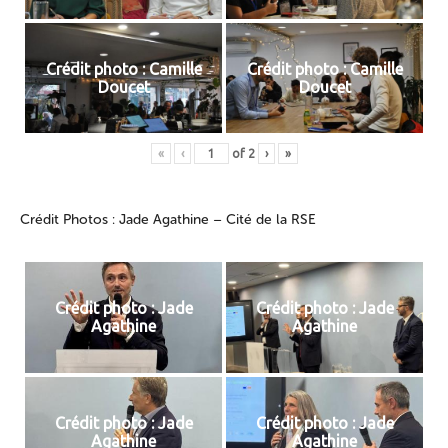
Crédit photo : Camille
Crédit photo : Camille
Doucet
Doucet
«
‹
of
2
›
»
Crédit Photos : Jade Agathine – Cité de la RSE
Crédit photo : Jade
Crédit photo : Jade
Agathine
Agathine
Crédit photo : Jade
Crédit photo : Jade
Agathine
Agathine