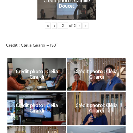
Crédit photo : Camille
Doucet
«
‹
of
2
›
»
Crédit : Clélia Girardi – ISJT
Crédit photo : Clélia
Crédit photo : Clélia
Girardi
Girardi
Crédit photo : Clélia
Crédit photo : Clélia
Girardi
Girardi