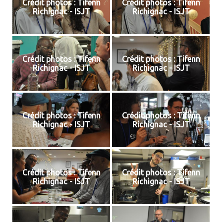
Crédit photos : Tifenn
Crédit photos : Tifenn
Richignac - ISJT
Richignac - ISJT
Crédit photos : Tifenn
Crédit photos : Tifenn
Richignac - ISJT
Richignac - ISJT
Crédit photos : Tifenn
Crédit photos : Tifenn
Richignac - ISJT
Richignac - ISJT
Crédit photos : Tifenn
Crédit photos : Tifenn
Richignac - ISJT
Richignac - ISJT