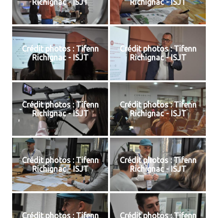
Richignac - ISJT
Richignac - ISJT
Crédit photos : Tifenn
Crédit photos : Tifenn
Richignac - ISJT
Richignac - ISJT
Crédit photos : Tifenn
Crédit photos : Tifenn
Richignac - ISJT
Richignac - ISJT
Crédit photos : Tifenn
Crédit photos : Tifenn
Richignac - ISJT
Richignac - ISJT
Crédit photos : Tifenn
Crédit photos : Tifenn