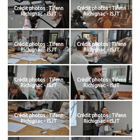
Crédit photos : Tifenn
Crédit photos : Tifenn
Richignac - ISJT
Richignac - ISJT
Crédit photos : Tifenn
Crédit photos : Tifenn
Richignac - ISJT
Richignac - ISJT
Crédit photos : Tifenn
Crédit photos : Tifenn
Richignac - ISJT
Richignac - ISJT
Crédit photos : Tifenn
Crédit photos : Tifenn
Richignac - ISJT
Richignac - ISJT