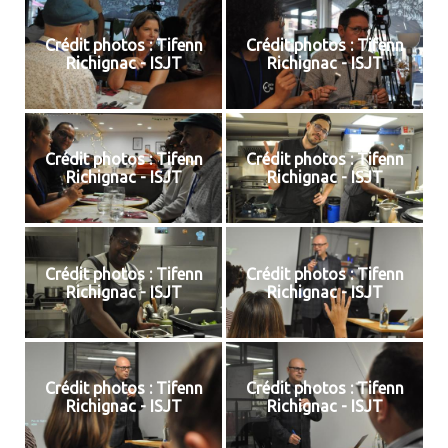
Crédit photos : Tifenn
Crédit photos : Tifenn
Richignac - ISJT
Richignac - ISJT
Crédit photos : Tifenn
Crédit photos : Tifenn
Richignac - ISJT
Richignac - ISJT
Crédit photos : Tifenn
Crédit photos : Tifenn
Richignac - ISJT
Richignac - ISJT
Crédit photos : Tifenn
Crédit photos : Tifenn
Richignac - ISJT
Richignac - ISJT