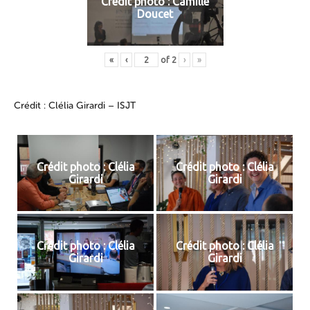
Crédit photo : Camille
Doucet
«
‹
of
2
›
»
Crédit : Clélia Girardi – ISJT
Crédit photo : Clélia
Crédit photo : Clélia
Girardi
Girardi
Crédit photo : Clélia
Crédit photo : Clélia
Girardi
Girardi