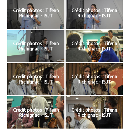
Crédit photos : Tifenn
Crédit photos : Tifenn
Richignac - ISJT
Richignac - ISJT
Crédit photos : Tifenn
Crédit photos : Tifenn
Richignac - ISJT
Richignac - ISJT
Crédit photos : Tifenn
Crédit photos : Tifenn
Richignac - ISJT
Richignac - ISJT
Crédit photos : Tifenn
Crédit photos : Tifenn
Richignac - ISJT
Richignac - ISJT