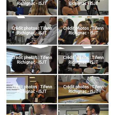
Richignac - ISJT
Richignac - ISJT
Crédit photos : Tifenn
Crédit photos : Tifenn
Richignac - ISJT
Richignac - ISJT
Crédit photos : Tifenn
Crédit photos : Tifenn
Richignac - ISJT
Richignac - ISJT
Crédit photos : Tifenn
Crédit photos : Tifenn
Richignac - ISJT
Richignac - ISJT