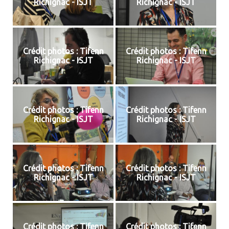
Richignac - ISJT
Richignac - ISJT
Crédit photos : Tifenn
Crédit photos : Tifenn
Richignac - ISJT
Richignac - ISJT
Crédit photos : Tifenn
Crédit photos : Tifenn
Richignac - ISJT
Richignac - ISJT
Crédit photos : Tifenn
Crédit photos : Tifenn
Richignac - ISJT
Richignac - ISJT
Crédit photos : Tifenn
Crédit photos : Tifenn