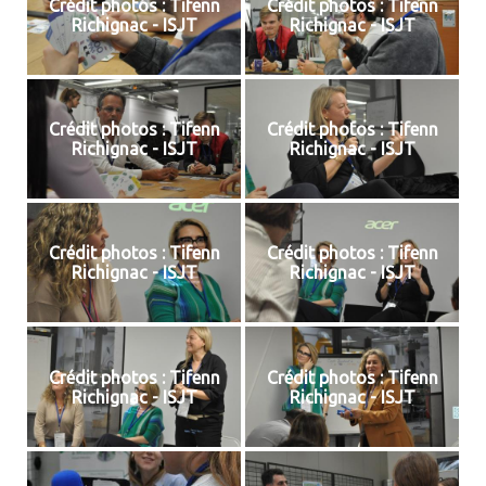
Crédit photos : Tifenn
Crédit photos : Tifenn
Richignac - ISJT
Richignac - ISJT
Crédit photos : Tifenn
Crédit photos : Tifenn
Richignac - ISJT
Richignac - ISJT
Crédit photos : Tifenn
Crédit photos : Tifenn
Richignac - ISJT
Richignac - ISJT
Crédit photos : Tifenn
Crédit photos : Tifenn
Richignac - ISJT
Richignac - ISJT