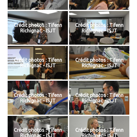
Crédit photos : Tifenn
Crédit photos : Tifenn
Richignac - ISJT
Richignac - ISJT
Crédit photos : Tifenn
Crédit photos : Tifenn
Richignac - ISJT
Richignac - ISJT
Crédit photos : Tifenn
Crédit photos : Tifenn
Richignac - ISJT
Richignac - ISJT
Crédit photos : Tifenn
Crédit photos : Tifenn
Richignac - ISJT
Richignac - ISJT