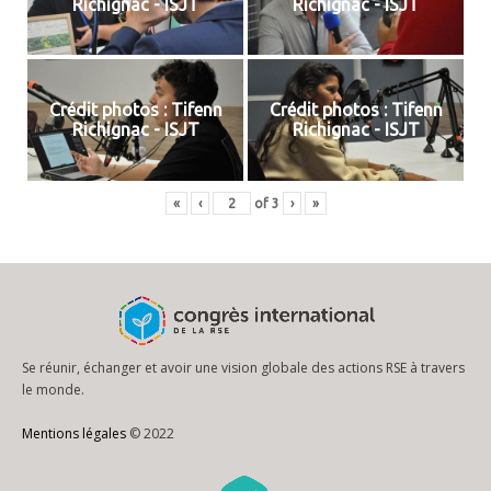
Richignac - ISJT
Richignac - ISJT
Crédit photos : Tifenn
Crédit photos : Tifenn
Richignac - ISJT
Richignac - ISJT
«
‹
of
3
›
»
Se réunir, échanger et avoir une vision globale des actions RSE à travers
le monde.
Mentions légales
© 2022