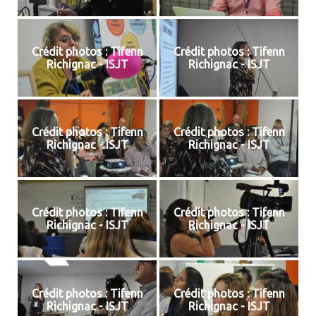
Crédit photos : Tifenn
Crédit photos : Tifenn
Richignac - ISJT
Richignac - ISJT
Crédit photos : Tifenn
Crédit photos : Tifenn
Richignac - ISJT
Richignac - ISJT
Crédit photos : Tifenn
Crédit photos : Tifenn
Richignac - ISJT
Richignac - ISJT
Crédit photos : Tifenn
Crédit photos : Tifenn
Richignac - ISJT
Richignac - ISJT