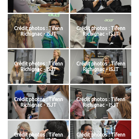
Crédit photos : Tifenn
Crédit photos : Tifenn
Richignac - ISJT
Richignac - ISJT
Crédit photos : Tifenn
Crédit photos : Tifenn
Richignac - ISJT
Richignac - ISJT
Crédit photos : Tifenn
Crédit photos : Tifenn
Richignac - ISJT
Richignac - ISJT
Crédit photos : Tifenn
Crédit photos : Tifenn