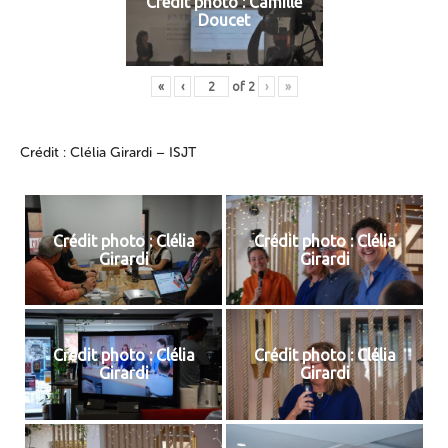
Crédit photo : Camille
Doucet
«
‹
of
2
›
»
Crédit : Clélia Girardi – ISJT
Crédit photo : Clélia
Crédit photo : Clélia
Girardi
Girardi
Crédit photo : Clélia
Crédit photo : Clélia
Girardi
Girardi