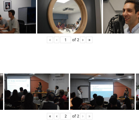
«
‹
of
2
›
»
«
‹
of
2
›
»