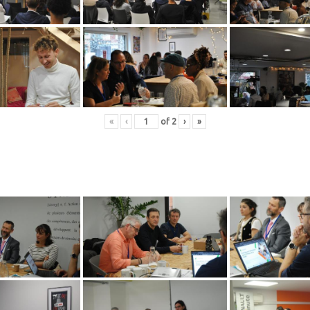
«
‹
of
2
›
»