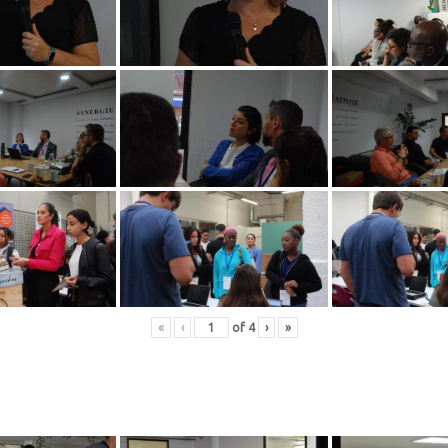
«
‹
of
4
›
»