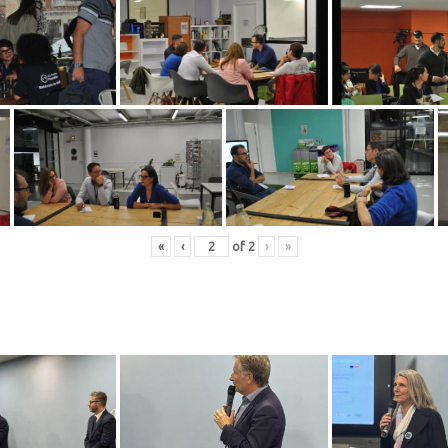
«
‹
of
2
›
»