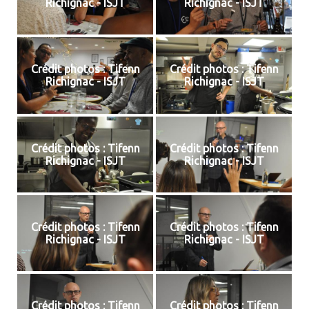
Richignac - ISJT
Richignac - ISJT
Crédit photos : Tifenn
Crédit photos : Tifenn
Richignac - ISJT
Richignac - ISJT
Crédit photos : Tifenn
Crédit photos : Tifenn
Richignac - ISJT
Richignac - ISJT
Crédit photos : Tifenn
Crédit photos : Tifenn
Richignac - ISJT
Richignac - ISJT
Crédit photos : Tifenn
Crédit photos : Tifenn