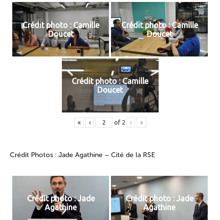
Crédit photo : Camille
Crédit photo : Camille
Doucet
Doucet
Crédit photo : Camille
Doucet
«
‹
of
2
›
»
Crédit Photos : Jade Agathine – Cité de la RSE
Crédit photo : Jade
Crédit photo : Jade
Agathine
Agathine