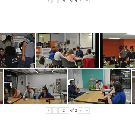
«
‹
of
4
›
»
«
‹
of
2
›
»