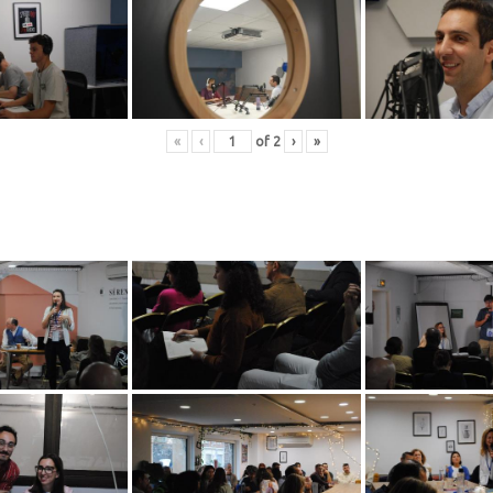
«
‹
of
2
›
»