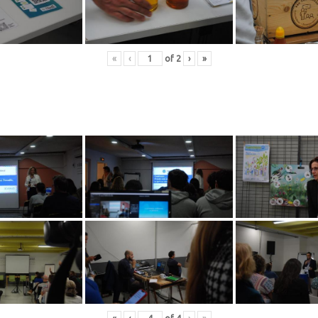
«
‹
of
2
›
»