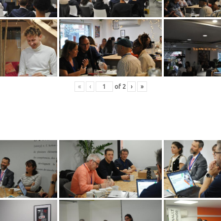
«
‹
of
2
›
»