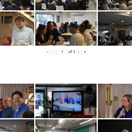
«
‹
of
2
›
»