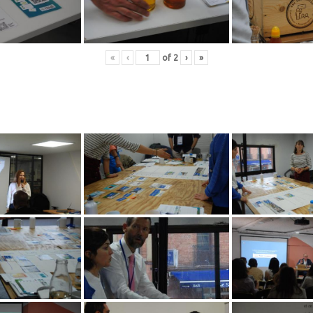
«
‹
of
2
›
»