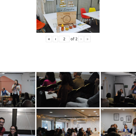
«
‹
of
2
›
»