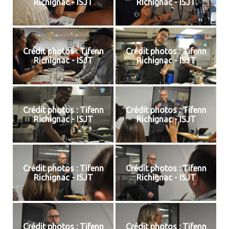
Richignac - ISJT
Richignac - ISJT
Crédit photos : Tifenn
Crédit photos : Tifenn
Richignac - ISJT
Richignac - ISJT
Crédit photos : Tifenn
Crédit photos : Tifenn
Richignac - ISJT
Richignac - ISJT
Crédit photos : Tifenn
Crédit photos : Tifenn
Richignac - ISJT
Richignac - ISJT
Crédit photos : Tifenn
Crédit photos : Tifenn