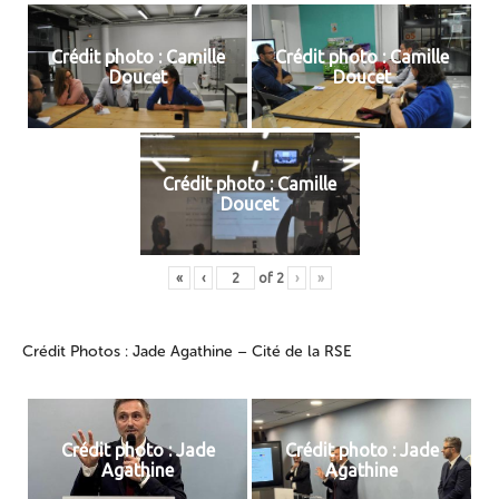
Crédit photo : Camille
Crédit photo : Camille
Doucet
Doucet
Crédit photo : Camille
Doucet
«
‹
of
2
›
»
Crédit Photos : Jade Agathine – Cité de la RSE
Crédit photo : Jade
Crédit photo : Jade
Agathine
Agathine