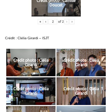
Crédit photo : Camille
Doucet
«
‹
of
2
›
»
Crédit : Clélia Girardi – ISJT
Crédit photo : Clélia
Crédit photo : Clélia
Girardi
Girardi
Crédit photo : Clélia
Crédit photo : Clélia
Girardi
Girardi