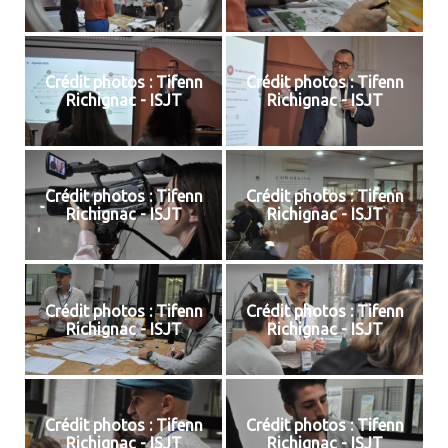
Crédit photos : Tifenn
Crédit photos : Tifenn
Richignac - ISJT
Richignac - ISJT
Crédit photos : Tifenn
Crédit photos : Tifenn
Richignac - ISJT
Richignac - ISJT
Crédit photos : Tifenn
Crédit photos : Tifenn
Richignac - ISJT
Richignac - ISJT
Crédit photos : Tifenn
Crédit photos : Tifenn
Richignac - ISJT
Richignac - ISJT