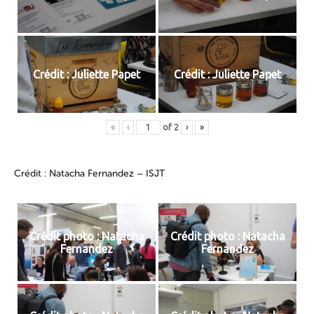
Crédit : Juliette Papet
Crédit : Juliette Papet
«
‹
of
2
›
»
Crédit : Natacha Fernandez – ISJT
Crédit photo : Natacha
Crédit photo : Natacha
Fernandez
Fernandez