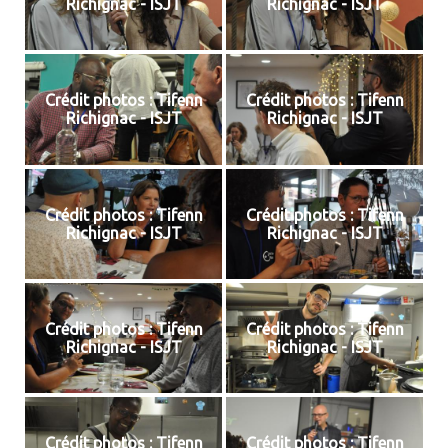
Richignac - ISJT
Richignac - ISJT
Crédit photos : Tifenn
Crédit photos : Tifenn
Richignac - ISJT
Richignac - ISJT
Crédit photos : Tifenn
Crédit photos : Tifenn
Richignac - ISJT
Richignac - ISJT
Crédit photos : Tifenn
Crédit photos : Tifenn
Richignac - ISJT
Richignac - ISJT
Crédit photos : Tifenn
Crédit photos : Tifenn