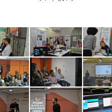
«
‹
of
4
›
»