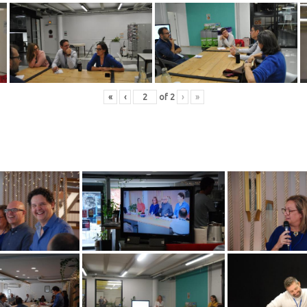
«
‹
of
2
›
»