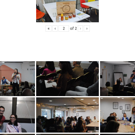
«
‹
of
2
›
»