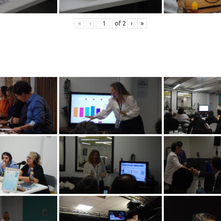
«
‹
of
2
›
»