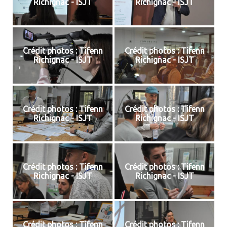
Richignac - ISJT
Richignac - ISJT
Crédit photos : Tifenn
Crédit photos : Tifenn
Richignac - ISJT
Richignac - ISJT
Crédit photos : Tifenn
Crédit photos : Tifenn
Richignac - ISJT
Richignac - ISJT
Crédit photos : Tifenn
Crédit photos : Tifenn
Richignac - ISJT
Richignac - ISJT
Crédit photos : Tifenn
Crédit photos : Tifenn