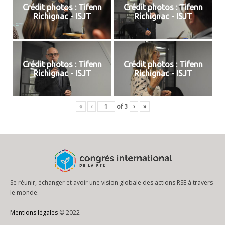
Crédit photos : Tifenn
Crédit photos : Tifenn
Richignac - ISJT
Richignac - ISJT
Crédit photos : Tifenn
Crédit photos : Tifenn
Richignac - ISJT
Richignac - ISJT
«
‹
of
3
›
»
Se réunir, échanger et avoir une vision globale des actions RSE à travers
le monde.
Mentions légales
© 2022