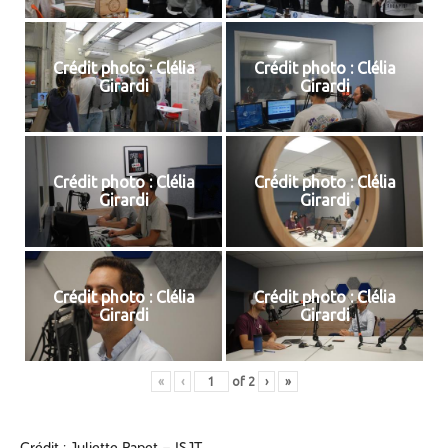
Crédit photo : Clélia
Crédit photo : Clélia
Girardi
Girardi
Crédit photo : Clélia
Crédit photo : Clélia
Girardi
Girardi
Crédit photo : Clélia
Crédit photo : Clélia
Girardi
Girardi
«
‹
of
2
›
»
Crédit : Juliette Papet – ISJT