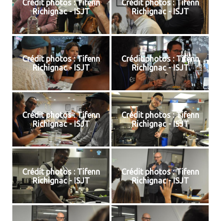
Crédit photos : Tifenn
Crédit photos : Tifenn
Richignac - ISJT
Richignac - ISJT
Crédit photos : Tifenn
Crédit photos : Tifenn
Richignac - ISJT
Richignac - ISJT
Crédit photos : Tifenn
Crédit photos : Tifenn
Richignac - ISJT
Richignac - ISJT
Crédit photos : Tifenn
Crédit photos : Tifenn
Richignac - ISJT
Richignac - ISJT