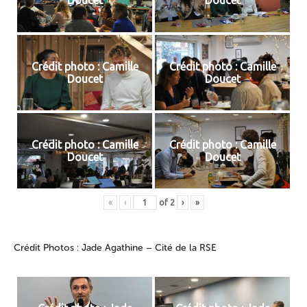
Doucet
Doucet
Crédit photo : Camille
Crédit photo : Camille
Doucet
Doucet
Crédit photo : Camille
Crédit photo : Camille
Doucet
Doucet
«
‹
of
2
›
»
Crédit Photos : Jade Agathine – Cité de la RSE