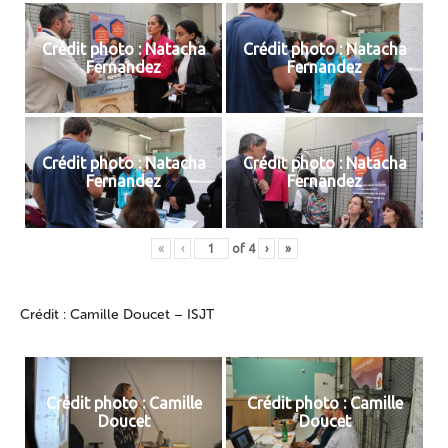
Crédit photo : Natacha
Crédit photo : Natacha
Fernandez
Fernandez
Crédit photo : Natacha
Crédit photo : Natacha
Fernandez
Fernandez
«
‹
of
4
›
»
Crédit : Camille Doucet – ISJT
Crédit photo : Camille
Crédit photo : Camille
Doucet
Doucet