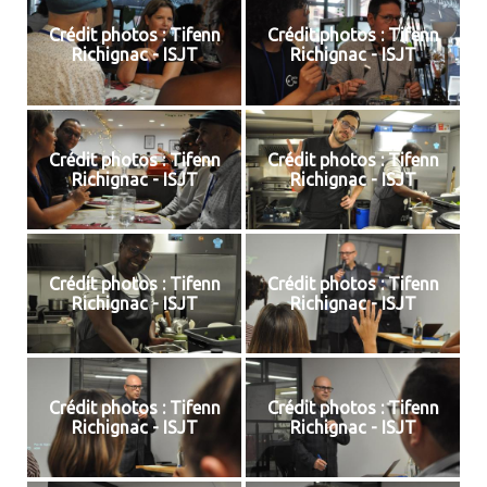
Crédit photos : Tifenn
Crédit photos : Tifenn
Richignac - ISJT
Richignac - ISJT
Crédit photos : Tifenn
Crédit photos : Tifenn
Richignac - ISJT
Richignac - ISJT
Crédit photos : Tifenn
Crédit photos : Tifenn
Richignac - ISJT
Richignac - ISJT
Crédit photos : Tifenn
Crédit photos : Tifenn
Richignac - ISJT
Richignac - ISJT