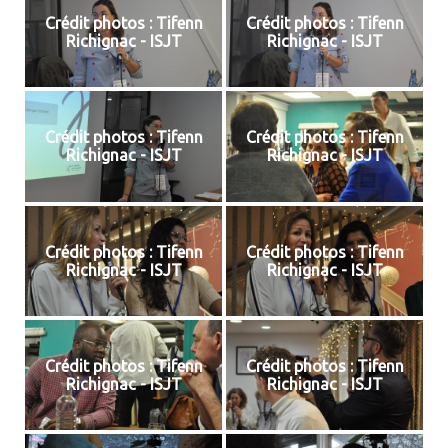
Crédit photos : Tifenn
Crédit photos : Tifenn
Richignac - ISJT
Richignac - ISJT
Crédit photos : Tifenn
Crédit photos : Tifenn
Richignac - ISJT
Richignac - ISJT
Crédit photos : Tifenn
Crédit photos : Tifenn
Richignac - ISJT
Richignac - ISJT
Crédit photos : Tifenn
Crédit photos : Tifenn
Richignac - ISJT
Richignac - ISJT