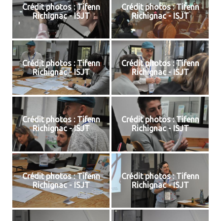
Crédit photos : Tifenn
Crédit photos : Tifenn
Richignac - ISJT
Richignac - ISJT
Crédit photos : Tifenn
Crédit photos : Tifenn
Richignac - ISJT
Richignac - ISJT
Crédit photos : Tifenn
Crédit photos : Tifenn
Richignac - ISJT
Richignac - ISJT
Crédit photos : Tifenn
Crédit photos : Tifenn
Richignac - ISJT
Richignac - ISJT