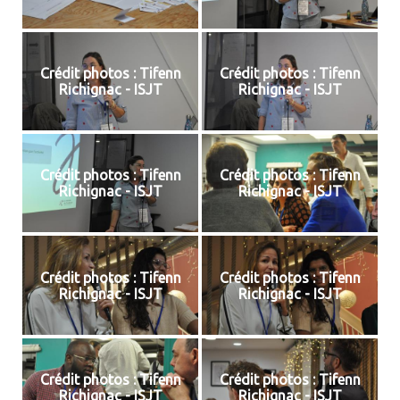
Crédit photos : Tifenn
Crédit photos : Tifenn
Richignac - ISJT
Richignac - ISJT
Crédit photos : Tifenn
Crédit photos : Tifenn
Richignac - ISJT
Richignac - ISJT
Crédit photos : Tifenn
Crédit photos : Tifenn
Richignac - ISJT
Richignac - ISJT
Crédit photos : Tifenn
Crédit photos : Tifenn
Richignac - ISJT
Richignac - ISJT