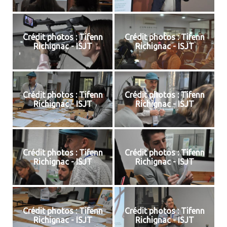
Crédit photos : Tifenn
Crédit photos : Tifenn
Richignac - ISJT
Richignac - ISJT
Crédit photos : Tifenn
Crédit photos : Tifenn
Richignac - ISJT
Richignac - ISJT
Crédit photos : Tifenn
Crédit photos : Tifenn
Richignac - ISJT
Richignac - ISJT
Crédit photos : Tifenn
Crédit photos : Tifenn
Richignac - ISJT
Richignac - ISJT