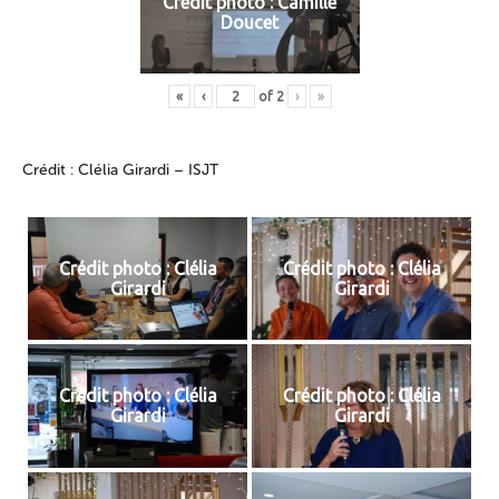
Crédit photo : Camille
Doucet
«
‹
of
2
›
»
Crédit : Clélia Girardi – ISJT
Crédit photo : Clélia
Crédit photo : Clélia
Girardi
Girardi
Crédit photo : Clélia
Crédit photo : Clélia
Girardi
Girardi