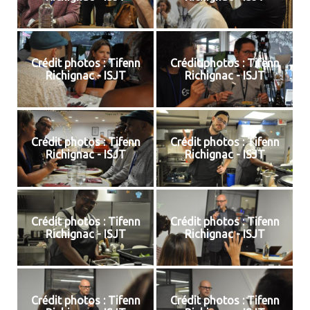
Crédit photos : Tifenn
Crédit photos : Tifenn
Richignac - ISJT
Richignac - ISJT
Crédit photos : Tifenn
Crédit photos : Tifenn
Richignac - ISJT
Richignac - ISJT
Crédit photos : Tifenn
Crédit photos : Tifenn
Richignac - ISJT
Richignac - ISJT
Crédit photos : Tifenn
Crédit photos : Tifenn