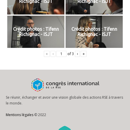
Richignac - ISJT
Richignac - ISJT
Crédit photos : Tifenn
Crédit photos : Tifenn
Richignac - ISJT
Richignac - ISJT
«
‹
of
3
›
»
Se réunir, échanger et avoir une vision globale des actions RSE à travers
le monde.
Mentions légales
© 2022