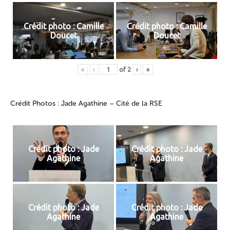
Crédit photo : Camille
Crédit photo : Camille
Doucet
Doucet
«
‹
of
2
›
»
Crédit Photos : Jade Agathine – Cité de la RSE
Crédit photo : Jade
Crédit photo : Jade
Agathine
Agathine
Crédit photo : Jade
Crédit photo : Jade
Agathine
Agathine