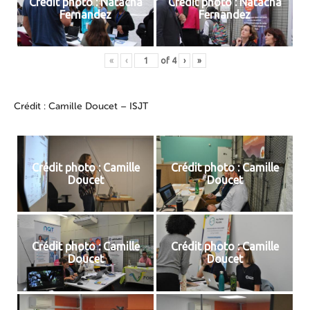
Crédit photo : Natacha
Crédit photo : Natacha
Fernandez
Fernandez
«
‹
of
4
›
»
Crédit : Camille Doucet – ISJT
Crédit photo : Camille
Crédit photo : Camille
Doucet
Doucet
Crédit photo : Camille
Crédit photo : Camille
Doucet
Doucet