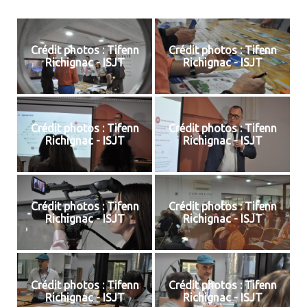
Crédit photos : Tifenn
Crédit photos : Tifenn
Richignac - ISJT
Richignac - ISJT
Crédit photos : Tifenn
Crédit photos : Tifenn
Richignac - ISJT
Richignac - ISJT
Crédit photos : Tifenn
Crédit photos : Tifenn
Richignac - ISJT
Richignac - ISJT
Crédit photos : Tifenn
Crédit photos : Tifenn
Richignac - ISJT
Richignac - ISJT