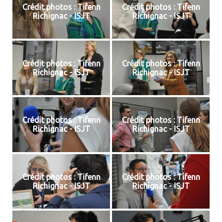
Crédit photos : Tifenn
Crédit photos : Tifenn
Richignac - ISJT
Richignac - ISJT
Crédit photos : Tifenn
Crédit photos : Tifenn
Richignac - ISJT
Richignac - ISJT
Crédit photos : Tifenn
Crédit photos : Tifenn
Richignac - ISJT
Richignac - ISJT
Crédit photos : Tifenn
Crédit photos : Tifenn
Richignac - ISJT
Richignac - ISJT