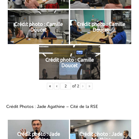
Crédit photo : Camille
Crédit photo : Camille
Doucet
Doucet
Crédit photo : Camille
Doucet
«
‹
of
2
›
»
Crédit Photos : Jade Agathine – Cité de la RSE
Crédit photo : Jade
Crédit photo : Jade