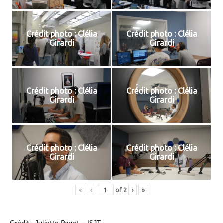
Crédit photo : Clélia
Crédit photo : Clélia
Girardi
Girardi
Crédit photo : Clélia
Crédit photo : Clélia
Girardi
Girardi
Crédit photo : Clélia
Crédit photo : Clélia
Girardi
Girardi
«
‹
of
2
›
»
Crédit : Juliette Papet – ISJT