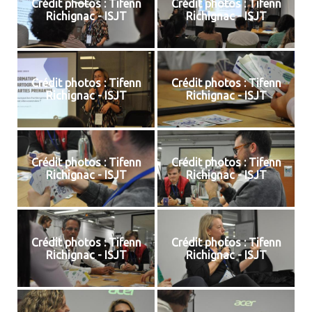
Crédit photos : Tifenn
Crédit photos : Tifenn
Richignac - ISJT
Richignac - ISJT
Crédit photos : Tifenn
Crédit photos : Tifenn
Richignac - ISJT
Richignac - ISJT
Crédit photos : Tifenn
Crédit photos : Tifenn
Richignac - ISJT
Richignac - ISJT
Crédit photos : Tifenn
Crédit photos : Tifenn
Richignac - ISJT
Richignac - ISJT