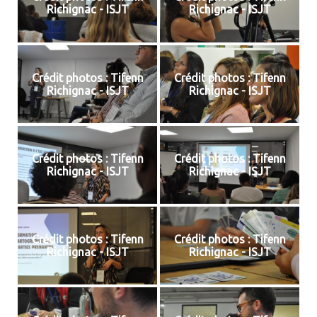
Richignac - ISJT
Richignac - ISJT
Crédit photos : Tifenn
Crédit photos : Tifenn
Richignac - ISJT
Richignac - ISJT
Crédit photos : Tifenn
Crédit photos : Tifenn
Richignac - ISJT
Richignac - ISJT
Crédit photos : Tifenn
Crédit photos : Tifenn
Richignac - ISJT
Richignac - ISJT