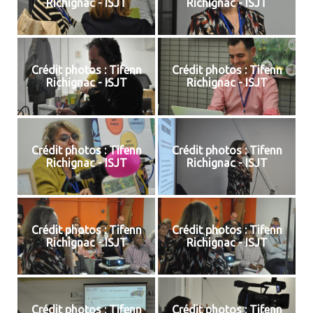
Richignac - ISJT
Richignac - ISJT
Crédit photos : Tifenn
Crédit photos : Tifenn
Richignac - ISJT
Richignac - ISJT
Crédit photos : Tifenn
Crédit photos : Tifenn
Richignac - ISJT
Richignac - ISJT
Crédit photos : Tifenn
Crédit photos : Tifenn
Richignac - ISJT
Richignac - ISJT
Crédit photos : Tifenn
Crédit photos : Tifenn