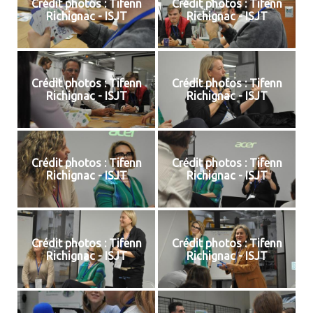
Crédit photos : Tifenn
Crédit photos : Tifenn
Richignac - ISJT
Richignac - ISJT
Crédit photos : Tifenn
Crédit photos : Tifenn
Richignac - ISJT
Richignac - ISJT
Crédit photos : Tifenn
Crédit photos : Tifenn
Richignac - ISJT
Richignac - ISJT
Crédit photos : Tifenn
Crédit photos : Tifenn
Richignac - ISJT
Richignac - ISJT