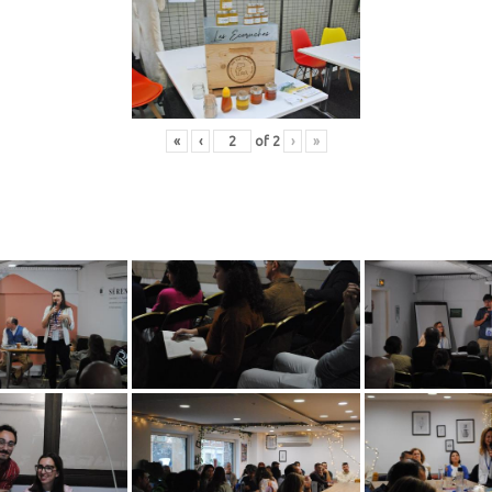
«
‹
of
2
›
»