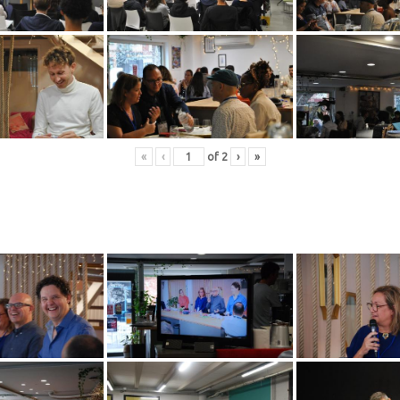
«
‹
of
2
›
»