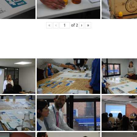
«
‹
of
2
›
»