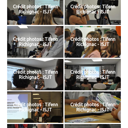
Crédit photos : Tifenn
Crédit photos : Tifenn
Richignac - ISJT
Richignac - ISJT
Crédit photos : Tifenn
Crédit photos : Tifenn
Richignac - ISJT
Richignac - ISJT
Crédit photos : Tifenn
Crédit photos : Tifenn
Richignac - ISJT
Richignac - ISJT
Crédit photos : Tifenn
Crédit photos : Tifenn
Richignac - ISJT
Richignac - ISJT