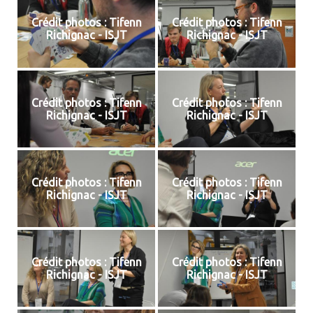
Crédit photos : Tifenn
Crédit photos : Tifenn
Richignac - ISJT
Richignac - ISJT
Crédit photos : Tifenn
Crédit photos : Tifenn
Richignac - ISJT
Richignac - ISJT
Crédit photos : Tifenn
Crédit photos : Tifenn
Richignac - ISJT
Richignac - ISJT
Crédit photos : Tifenn
Crédit photos : Tifenn
Richignac - ISJT
Richignac - ISJT