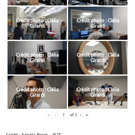
Crédit photo : Clélia
Crédit photo : Clélia
Girardi
Girardi
Crédit photo : Clélia
Crédit photo : Clélia
Girardi
Girardi
Crédit photo : Clélia
Crédit photo : Clélia
Girardi
Girardi
«
‹
of
2
›
»
Crédit : Juliette Papet – ISJT