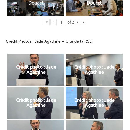
Doucet
Doucet
«
‹
of
2
›
»
Crédit Photos : Jade Agathine – Cité de la RSE
Crédit photo : Jade
Crédit photo : Jade
Agathine
Agathine
Crédit photo : Jade
Crédit photo : Jade
Agathine
Agathine