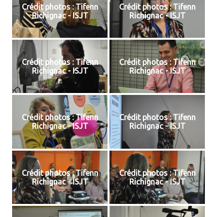
Crédit photos : Tifenn
Crédit photos : Tifenn
Richignac - ISJT
Richignac - ISJT
Crédit photos : Tifenn
Crédit photos : Tifenn
Richignac - ISJT
Richignac - ISJT
Crédit photos : Tifenn
Crédit photos : Tifenn
Richignac - ISJT
Richignac - ISJT
Crédit photos : Tifenn
Crédit photos : Tifenn
Richignac - ISJT
Richignac - ISJT