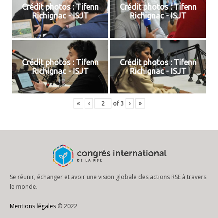
Crédit photos : Tifenn
Crédit photos : Tifenn
Richignac - ISJT
Richignac - ISJT
Crédit photos : Tifenn
Crédit photos : Tifenn
Richignac - ISJT
Richignac - ISJT
«
‹
of
3
›
»
Se réunir, échanger et avoir une vision globale des actions RSE à travers
le monde.
Mentions légales
© 2022