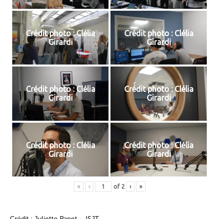
Crédit photo : Clélia
Crédit photo : Clélia
Girardi
Girardi
Crédit photo : Clélia
Crédit photo : Clélia
Girardi
Girardi
Crédit photo : Clélia
Crédit photo : Clélia
Girardi
Girardi
«
‹
of
2
›
»
Crédit : Juliette Papet – ISJT