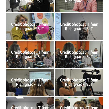
Richignac - ISJT
Richignac - ISJT
Crédit photos : Tifenn
Crédit photos : Tifenn
Richignac - ISJT
Richignac - ISJT
Crédit photos : Tifenn
Crédit photos : Tifenn
Richignac - ISJT
Richignac - ISJT
Crédit photos : Tifenn
Crédit photos : Tifenn
Richignac - ISJT
Richignac - ISJT
Crédit photos : Tifenn
Crédit photos : Tifenn