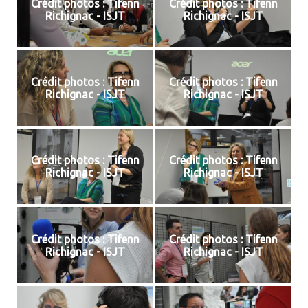
Crédit photos : Tifenn
Crédit photos : Tifenn
Richignac - ISJT
Richignac - ISJT
Crédit photos : Tifenn
Crédit photos : Tifenn
Richignac - ISJT
Richignac - ISJT
Crédit photos : Tifenn
Crédit photos : Tifenn
Richignac - ISJT
Richignac - ISJT
Crédit photos : Tifenn
Crédit photos : Tifenn
Richignac - ISJT
Richignac - ISJT