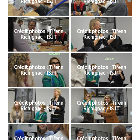
Richignac - ISJT
Richignac - ISJT
Crédit photos : Tifenn
Crédit photos : Tifenn
Richignac - ISJT
Richignac - ISJT
Crédit photos : Tifenn
Crédit photos : Tifenn
Richignac - ISJT
Richignac - ISJT
Crédit photos : Tifenn
Crédit photos : Tifenn
Richignac - ISJT
Richignac - ISJT
Crédit photos : Tifenn
Crédit photos : Tifenn