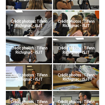
Crédit photos : Tifenn
Crédit photos : Tifenn
Richignac - ISJT
Richignac - ISJT
Crédit photos : Tifenn
Crédit photos : Tifenn
Richignac - ISJT
Richignac - ISJT
Crédit photos : Tifenn
Crédit photos : Tifenn
Richignac - ISJT
Richignac - ISJT
Crédit photos : Tifenn
Crédit photos : Tifenn