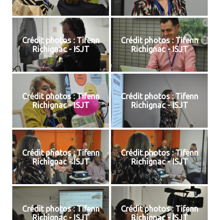
Crédit photos : Tifenn
Crédit photos : Tifenn
Richignac - ISJT
Richignac - ISJT
Crédit photos : Tifenn
Crédit photos : Tifenn
Richignac - ISJT
Richignac - ISJT
Crédit photos : Tifenn
Crédit photos : Tifenn
Richignac - ISJT
Richignac - ISJT
Crédit photos : Tifenn
Crédit photos : Tifenn
Richignac - ISJT
Richignac - ISJT