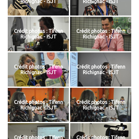
Richignac - ISJT
Richignac - ISJT
Crédit photos : Tifenn
Crédit photos : Tifenn
Richignac - ISJT
Richignac - ISJT
Crédit photos : Tifenn
Crédit photos : Tifenn
Richignac - ISJT
Richignac - ISJT
Crédit photos : Tifenn
Crédit photos : Tifenn
Richignac - ISJT
Richignac - ISJT
Crédit photos : Tifenn
Crédit photos : Tifenn