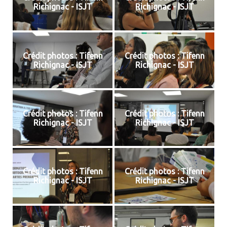
Richignac - ISJT
Richignac - ISJT
Crédit photos : Tifenn
Crédit photos : Tifenn
Richignac - ISJT
Richignac - ISJT
Crédit photos : Tifenn
Crédit photos : Tifenn
Richignac - ISJT
Richignac - ISJT
Crédit photos : Tifenn
Crédit photos : Tifenn
Richignac - ISJT
Richignac - ISJT