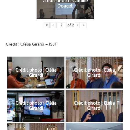
Crédit photo : Camille
Doucet
«
‹
of
2
›
»
Crédit : Clélia Girardi – ISJT
Crédit photo : Clélia
Crédit photo : Clélia
Girardi
Girardi
Crédit photo : Clélia
Crédit photo : Clélia
Girardi
Girardi