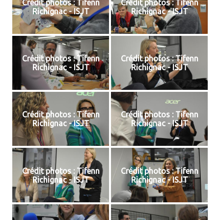
Crédit photos : Tifenn
Crédit photos : Tifenn
Richignac - ISJT
Richignac - ISJT
Crédit photos : Tifenn
Crédit photos : Tifenn
Richignac - ISJT
Richignac - ISJT
Crédit photos : Tifenn
Crédit photos : Tifenn
Richignac - ISJT
Richignac - ISJT
Crédit photos : Tifenn
Crédit photos : Tifenn
Richignac - ISJT
Richignac - ISJT