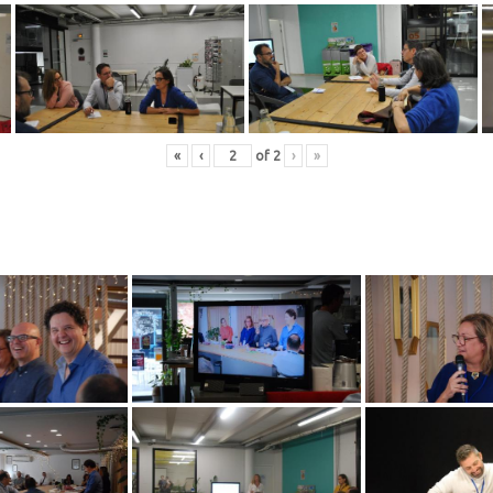
«
‹
of
2
›
»