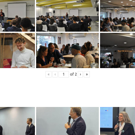
«
‹
of
2
›
»