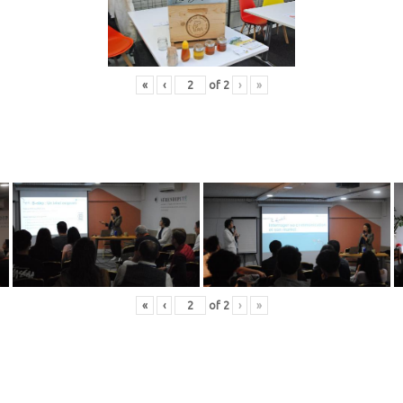
«
‹
of
2
›
»
«
‹
of
2
›
»