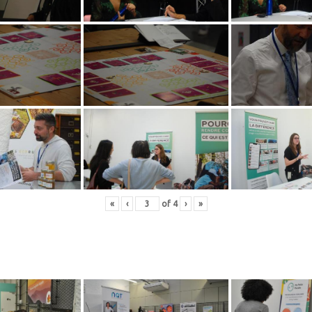
«
‹
of
4
›
»