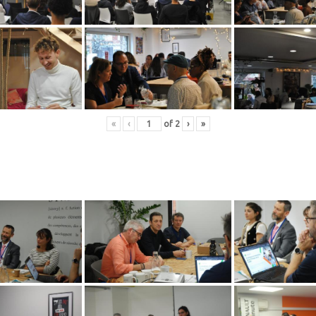
«
‹
of
2
›
»