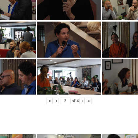
«
‹
of
4
›
»