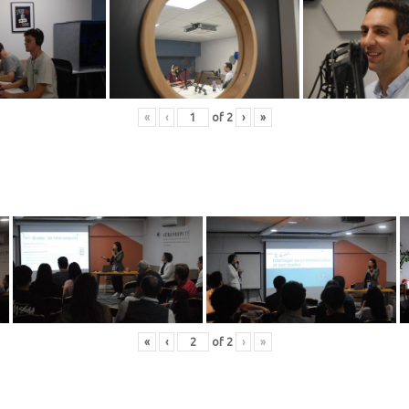
«
‹
of
2
›
»
«
‹
of
2
›
»