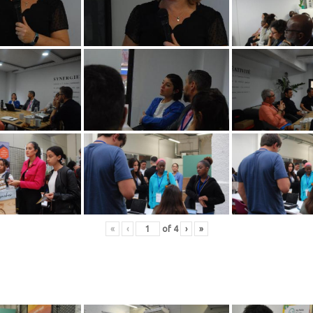
«
‹
of
4
›
»