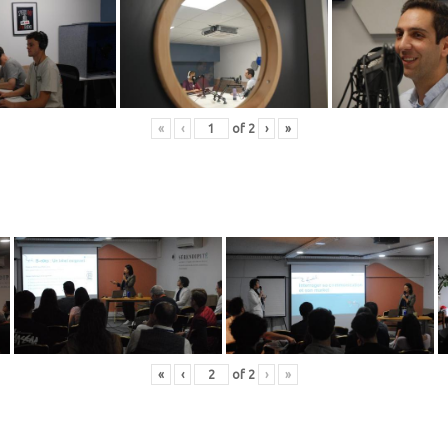
«
‹
of
2
›
»
«
‹
of
2
›
»