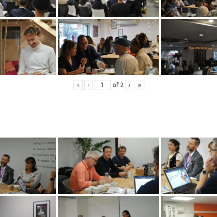
«
‹
of
2
›
»