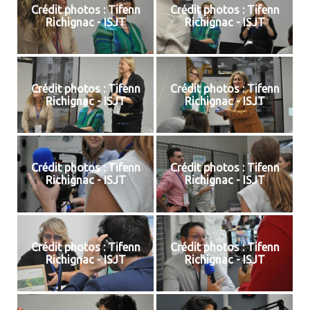
Crédit photos : Tifenn
Crédit photos : Tifenn
Richignac - ISJT
Richignac - ISJT
Crédit photos : Tifenn
Crédit photos : Tifenn
Richignac - ISJT
Richignac - ISJT
Crédit photos : Tifenn
Crédit photos : Tifenn
Richignac - ISJT
Richignac - ISJT
Crédit photos : Tifenn
Crédit photos : Tifenn
Richignac - ISJT
Richignac - ISJT