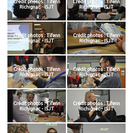
Crédit photos : Tifenn
Crédit photos : Tifenn
Richignac - ISJT
Richignac - ISJT
Crédit photos : Tifenn
Crédit photos : Tifenn
Richignac - ISJT
Richignac - ISJT
Crédit photos : Tifenn
Crédit photos : Tifenn
Richignac - ISJT
Richignac - ISJT
Crédit photos : Tifenn
Crédit photos : Tifenn
Richignac - ISJT
Richignac - ISJT