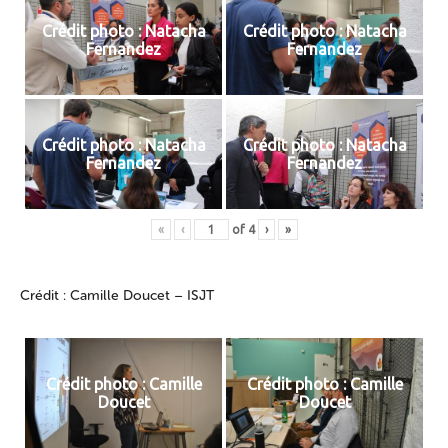
Crédit photo : Natacha
Crédit photo : Natacha
Fernandez
Fernandez
Crédit photo : Natacha
Crédit photo : Natacha
Fernandez
Fernandez
«
‹
of
4
›
»
Crédit : Camille Doucet – ISJT
Crédit photo : Camille
Crédit photo : Camille
Doucet
Doucet