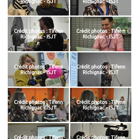
Richignac - ISJT
Richignac - ISJT
Crédit photos : Tifenn
Crédit photos : Tifenn
Richignac - ISJT
Richignac - ISJT
Crédit photos : Tifenn
Crédit photos : Tifenn
Richignac - ISJT
Richignac - ISJT
Crédit photos : Tifenn
Crédit photos : Tifenn
Richignac - ISJT
Richignac - ISJT
Crédit photos : Tifenn
Crédit photos : Tifenn