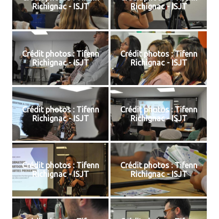
Richignac - ISJT
Richignac - ISJT
Crédit photos : Tifenn
Crédit photos : Tifenn
Richignac - ISJT
Richignac - ISJT
Crédit photos : Tifenn
Crédit photos : Tifenn
Richignac - ISJT
Richignac - ISJT
Crédit photos : Tifenn
Crédit photos : Tifenn
Richignac - ISJT
Richignac - ISJT