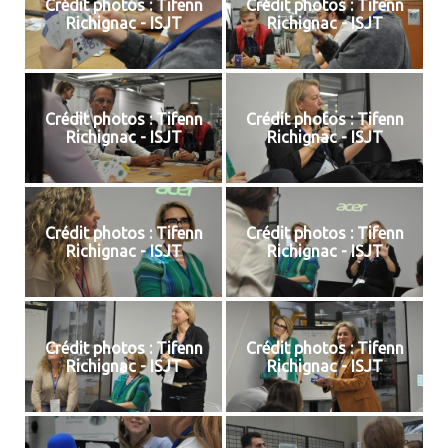
Crédit photos : Tifenn
Crédit photos : Tifenn
Richignac - ISJT
Richignac - ISJT
Crédit photos : Tifenn
Crédit photos : Tifenn
Richignac - ISJT
Richignac - ISJT
Crédit photos : Tifenn
Crédit photos : Tifenn
Richignac - ISJT
Richignac - ISJT
Crédit photos : Tifenn
Crédit photos : Tifenn
Richignac - ISJT
Richignac - ISJT