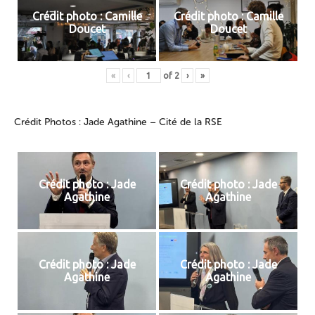
Crédit photo : Camille
Crédit photo : Camille
Doucet
Doucet
«
‹
of
2
›
»
Crédit Photos : Jade Agathine – Cité de la RSE
Crédit photo : Jade
Crédit photo : Jade
Agathine
Agathine
Crédit photo : Jade
Crédit photo : Jade
Agathine
Agathine