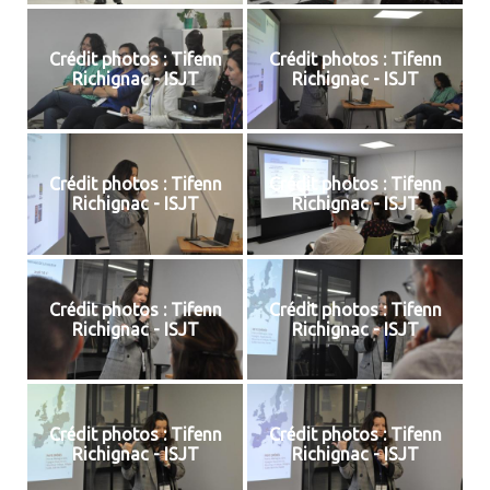
Crédit photos : Tifenn
Crédit photos : Tifenn
Richignac - ISJT
Richignac - ISJT
Crédit photos : Tifenn
Crédit photos : Tifenn
Richignac - ISJT
Richignac - ISJT
Crédit photos : Tifenn
Crédit photos : Tifenn
Richignac - ISJT
Richignac - ISJT
Crédit photos : Tifenn
Crédit photos : Tifenn
Richignac - ISJT
Richignac - ISJT