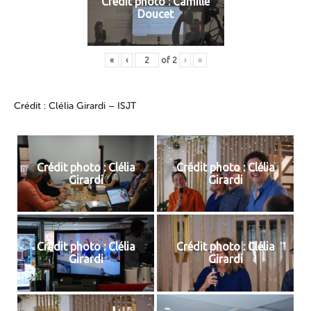
Crédit photo : Camille
Doucet
«
‹
of
2
›
»
Crédit : Clélia Girardi – ISJT
Crédit photo : Clélia
Crédit photo : Clélia
Girardi
Girardi
Crédit photo : Clélia
Crédit photo : Clélia
Girardi
Girardi