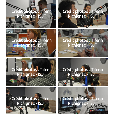
Crédit photos : Tifenn
Crédit photos : Tifenn
Richignac - ISJT
Richignac - ISJT
Crédit photos : Tifenn
Crédit photos : Tifenn
Richignac - ISJT
Richignac - ISJT
Crédit photos : Tifenn
Crédit photos : Tifenn
Richignac - ISJT
Richignac - ISJT
Crédit photos : Tifenn
Crédit photos : Tifenn
Richignac - ISJT
Richignac - ISJT