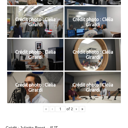
Crédit photo : Clélia
Crédit photo : Clélia
Girardi
Girardi
Crédit photo : Clélia
Crédit photo : Clélia
Girardi
Girardi
Crédit photo : Clélia
Crédit photo : Clélia
Girardi
Girardi
«
‹
of
2
›
»
Crédit : Juliette Papet – ISJT