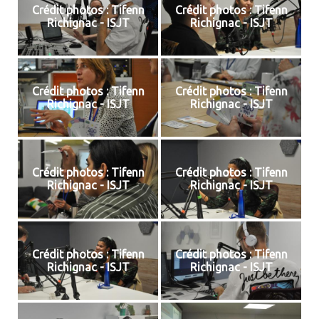
Crédit photos : Tifenn
Crédit photos : Tifenn
Richignac - ISJT
Richignac - ISJT
Crédit photos : Tifenn
Crédit photos : Tifenn
Richignac - ISJT
Richignac - ISJT
Crédit photos : Tifenn
Crédit photos : Tifenn
Richignac - ISJT
Richignac - ISJT
Crédit photos : Tifenn
Crédit photos : Tifenn
Richignac - ISJT
Richignac - ISJT