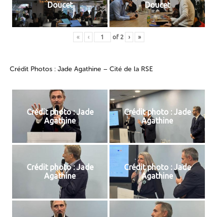
Doucet
Doucet
«
‹
of
2
›
»
Crédit Photos : Jade Agathine – Cité de la RSE
Crédit photo : Jade
Crédit photo : Jade
Agathine
Agathine
Crédit photo : Jade
Crédit photo : Jade
Agathine
Agathine