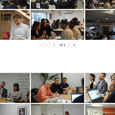
«
‹
of
2
›
»