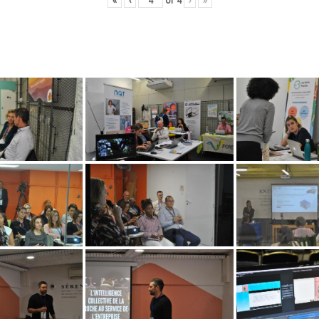
«
‹
of
4
›
»