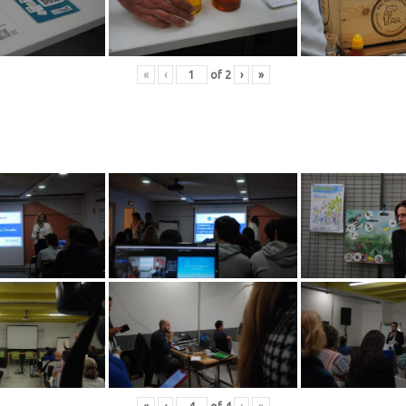
«
‹
of
2
›
»