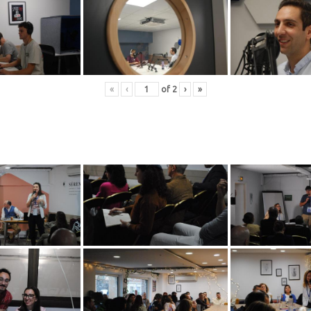
«
‹
of
2
›
»