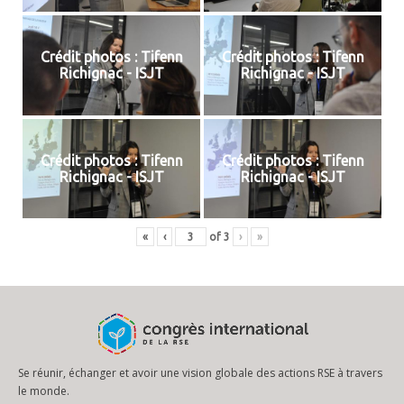
Crédit photos : Tifenn
Crédit photos : Tifenn
Richignac - ISJT
Richignac - ISJT
Crédit photos : Tifenn
Crédit photos : Tifenn
Richignac - ISJT
Richignac - ISJT
«
‹
of
3
›
»
Se réunir, échanger et avoir une vision globale des actions RSE à travers
le monde.