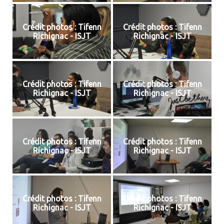
Crédit photos : Tifenn
Crédit photos : Tifenn
Richignac - ISJT
Richignac - ISJT
Crédit photos : Tifenn
Crédit photos : Tifenn
Richignac - ISJT
Richignac - ISJT
Crédit photos : Tifenn
Crédit photos : Tifenn
Richignac - ISJT
Richignac - ISJT
Crédit photos : Tifenn
Crédit photos : Tifenn
Richignac - ISJT
Richignac - ISJT