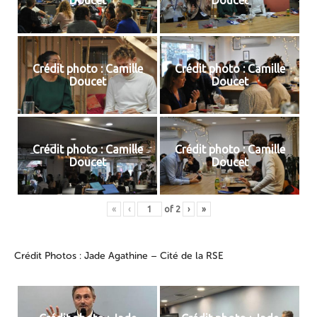
Doucet
Doucet
Crédit photo : Camille
Crédit photo : Camille
Doucet
Doucet
Crédit photo : Camille
Crédit photo : Camille
Doucet
Doucet
«
‹
of
2
›
»
Crédit Photos : Jade Agathine – Cité de la RSE