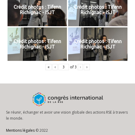
Crédit photos : Tifenn
Crédit photos : Tifenn
Richignac - ISJT
Richignac - ISJT
Crédit photos : Tifenn
Crédit photos : Tifenn
Richignac - ISJT
Richignac - ISJT
«
‹
of
3
›
»
Se réunir, échanger et avoir une vision globale des actions RSE à travers
le monde.
Mentions légales
© 2022