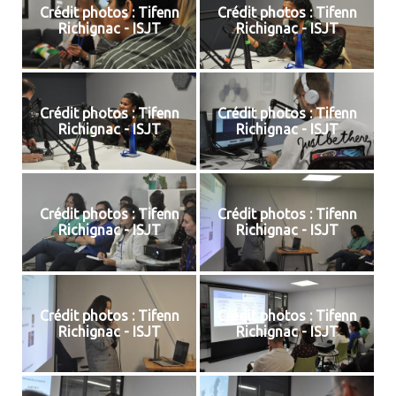
Crédit photos : Tifenn
Crédit photos : Tifenn
Richignac - ISJT
Richignac - ISJT
Crédit photos : Tifenn
Crédit photos : Tifenn
Richignac - ISJT
Richignac - ISJT
Crédit photos : Tifenn
Crédit photos : Tifenn
Richignac - ISJT
Richignac - ISJT
Crédit photos : Tifenn
Crédit photos : Tifenn
Richignac - ISJT
Richignac - ISJT