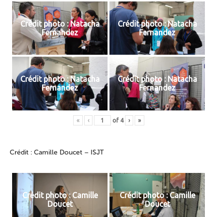
Crédit photo : Natacha
Crédit photo : Natacha
Fernandez
Fernandez
Crédit photo : Natacha
Crédit photo : Natacha
Fernandez
Fernandez
«
‹
of
4
›
»
Crédit : Camille Doucet – ISJT
Crédit photo : Camille
Crédit photo : Camille
Doucet
Doucet