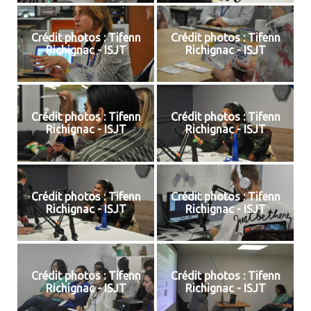
Crédit photos : Tifenn
Crédit photos : Tifenn
Richignac - ISJT
Richignac - ISJT
Crédit photos : Tifenn
Crédit photos : Tifenn
Richignac - ISJT
Richignac - ISJT
Crédit photos : Tifenn
Crédit photos : Tifenn
Richignac - ISJT
Richignac - ISJT
Crédit photos : Tifenn
Crédit photos : Tifenn
Richignac - ISJT
Richignac - ISJT