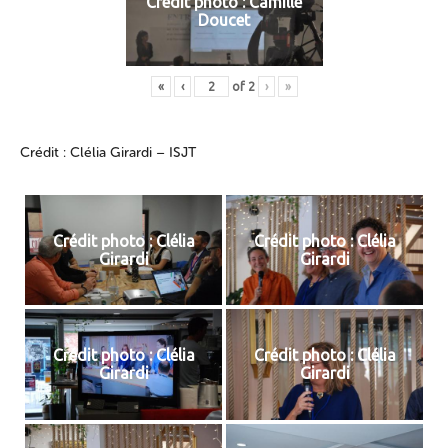
Crédit photo : Camille
Doucet
«
‹
of
2
›
»
Crédit : Clélia Girardi – ISJT
Crédit photo : Clélia
Crédit photo : Clélia
Girardi
Girardi
Crédit photo : Clélia
Crédit photo : Clélia
Girardi
Girardi