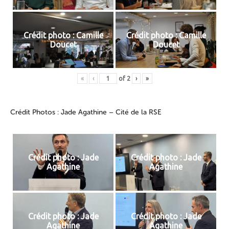
Crédit photo : Camille
Crédit photo : Camille
Doucet
Doucet
«
‹
of
2
›
»
Crédit Photos : Jade Agathine – Cité de la RSE
Crédit photo : Jade
Crédit photo : Jade
Agathine
Agathine
Crédit photo : Jade
Crédit photo : Jade
Agathine
Agathine