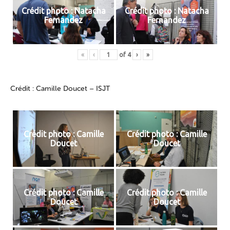
Crédit photo : Natacha
Crédit photo : Natacha
Fernandez
Fernandez
«
‹
of
4
›
»
Crédit : Camille Doucet – ISJT
Crédit photo : Camille
Crédit photo : Camille
Doucet
Doucet
Crédit photo : Camille
Crédit photo : Camille
Doucet
Doucet