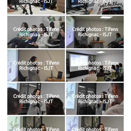
Richignac - ISJT
Richignac - ISJT
Crédit photos : Tifenn
Crédit photos : Tifenn
Richignac - ISJT
Richignac - ISJT
Crédit photos : Tifenn
Crédit photos : Tifenn
Richignac - ISJT
Richignac - ISJT
Crédit photos : Tifenn
Crédit photos : Tifenn
Richignac - ISJT
Richignac - ISJT
Crédit photos : Tifenn
Crédit photos : Tifenn