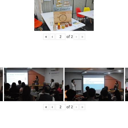
«
‹
of
2
›
»
«
‹
of
2
›
»