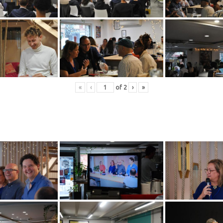
«
‹
of
2
›
»