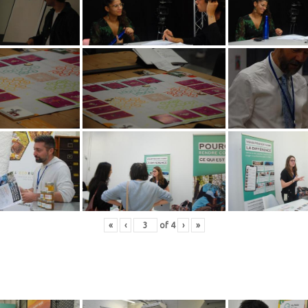
«
‹
of
4
›
»