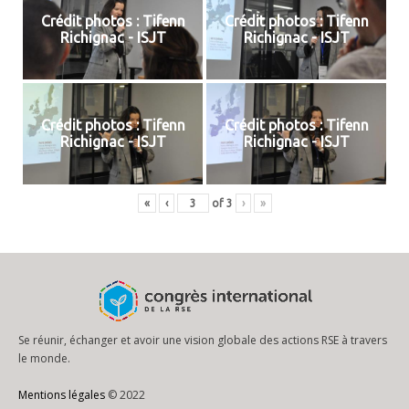
Crédit photos : Tifenn
Crédit photos : Tifenn
Richignac - ISJT
Richignac - ISJT
Crédit photos : Tifenn
Crédit photos : Tifenn
Richignac - ISJT
Richignac - ISJT
«
‹
of
3
›
»
Se réunir, échanger et avoir une vision globale des actions RSE à travers
le monde.
Mentions légales
© 2022