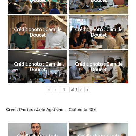
Doucet
Doucet
Crédit photo : Camille
Crédit photo : Camille
Doucet
Doucet
Crédit photo : Camille
Crédit photo : Camille
Doucet
Doucet
«
‹
of
2
›
»
Crédit Photos : Jade Agathine – Cité de la RSE