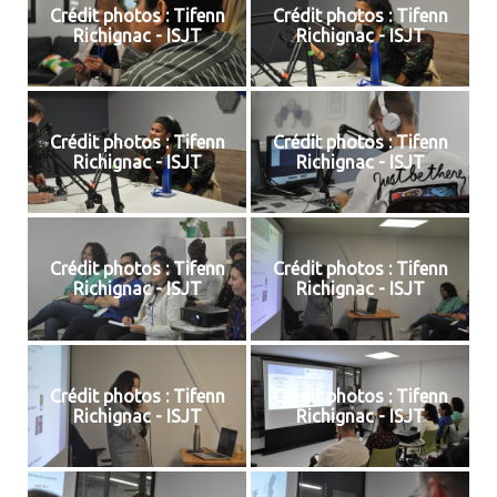
Crédit photos : Tifenn
Crédit photos : Tifenn
Richignac - ISJT
Richignac - ISJT
Crédit photos : Tifenn
Crédit photos : Tifenn
Richignac - ISJT
Richignac - ISJT
Crédit photos : Tifenn
Crédit photos : Tifenn
Richignac - ISJT
Richignac - ISJT
Crédit photos : Tifenn
Crédit photos : Tifenn
Richignac - ISJT
Richignac - ISJT