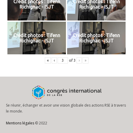
Crédit photos : Tifenn
Crédit photos : Tifenn
Richignac - ISJT
Richignac - ISJT
Crédit photos : Tifenn
Crédit photos : Tifenn
Richignac - ISJT
Richignac - ISJT
«
‹
of
3
›
»
Se réunir, échanger et avoir une vision globale des actions RSE à travers
le monde.
Mentions légales
© 2022