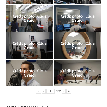
Crédit photo : Clélia
Crédit photo : Clélia
Girardi
Girardi
Crédit photo : Clélia
Crédit photo : Clélia
Girardi
Girardi
Crédit photo : Clélia
Crédit photo : Clélia
Girardi
Girardi
«
‹
of
2
›
»
Crédit : Juliette Papet – ISJT