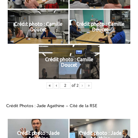
Crédit photo : Camille
Crédit photo : Camille
Doucet
Doucet
Crédit photo : Camille
Doucet
«
‹
of
2
›
»
Crédit Photos : Jade Agathine – Cité de la RSE
Crédit photo : Jade
Crédit photo : Jade