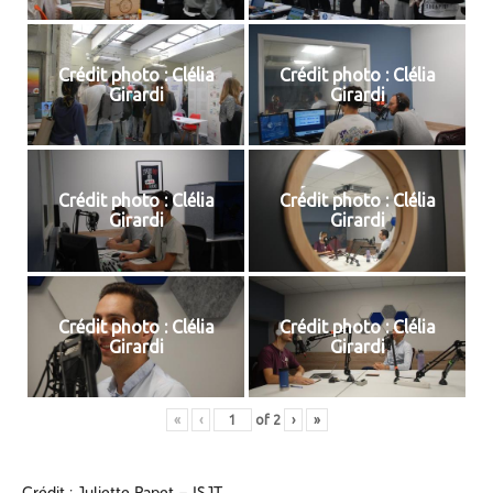
Crédit photo : Clélia
Crédit photo : Clélia
Girardi
Girardi
Crédit photo : Clélia
Crédit photo : Clélia
Girardi
Girardi
Crédit photo : Clélia
Crédit photo : Clélia
Girardi
Girardi
«
‹
of
2
›
»
Crédit : Juliette Papet – ISJT