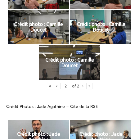
Crédit photo : Camille
Crédit photo : Camille
Doucet
Doucet
Crédit photo : Camille
Doucet
«
‹
of
2
›
»
Crédit Photos : Jade Agathine – Cité de la RSE
Crédit photo : Jade
Crédit photo : Jade