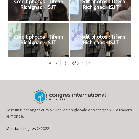
Crédit photos : Tifenn
Crédit photos : Tifenn
Richignac - ISJT
Richignac - ISJT
Crédit photos : Tifenn
Crédit photos : Tifenn
Richignac - ISJT
Richignac - ISJT
«
‹
of
3
›
»
Se réunir, échanger et avoir une vision globale des actions RSE à travers
le monde.
Mentions légales
© 2022