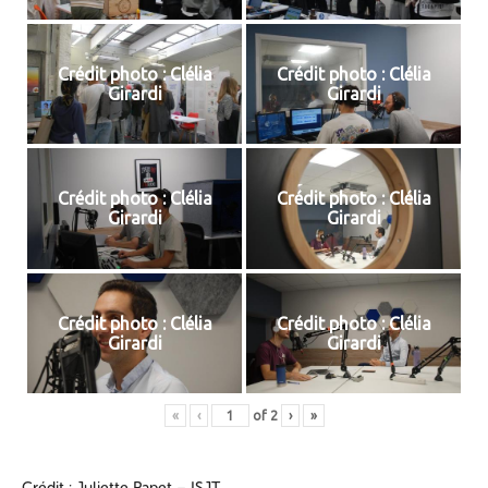
Crédit photo : Clélia
Crédit photo : Clélia
Girardi
Girardi
Crédit photo : Clélia
Crédit photo : Clélia
Girardi
Girardi
Crédit photo : Clélia
Crédit photo : Clélia
Girardi
Girardi
«
‹
of
2
›
»
Crédit : Juliette Papet – ISJT