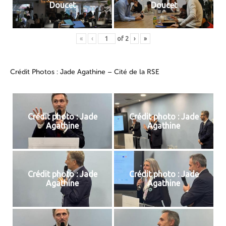
Doucet
Doucet
«
‹
of
2
›
»
Crédit Photos : Jade Agathine – Cité de la RSE
Crédit photo : Jade
Crédit photo : Jade
Agathine
Agathine
Crédit photo : Jade
Crédit photo : Jade
Agathine
Agathine