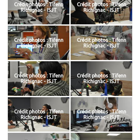
Crédit photos : Tifenn
Crédit photos : Tifenn
Richignac - ISJT
Richignac - ISJT
Crédit photos : Tifenn
Crédit photos : Tifenn
Richignac - ISJT
Richignac - ISJT
Crédit photos : Tifenn
Crédit photos : Tifenn
Richignac - ISJT
Richignac - ISJT
Crédit photos : Tifenn
Crédit photos : Tifenn
Richignac - ISJT
Richignac - ISJT