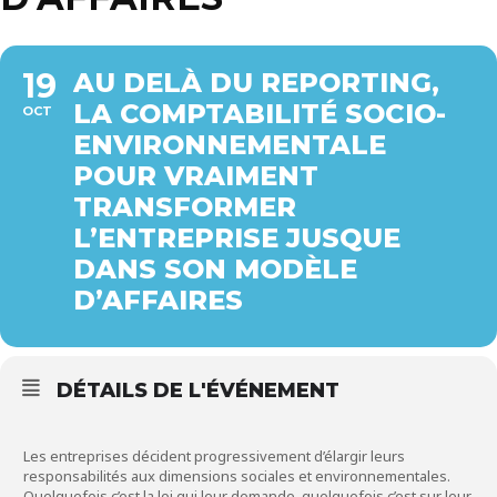
19
AU DELÀ DU REPORTING,
LA COMPTABILITÉ SOCIO-
OCT
ENVIRONNEMENTALE
POUR VRAIMENT
TRANSFORMER
L’ENTREPRISE JUSQUE
DANS SON MODÈLE
D’AFFAIRES
DÉTAILS DE L'ÉVÉNEMENT
Les entreprises décident progressivement d’élargir leurs
responsabilités aux dimensions sociales et environnementales.
Quelquefois c’est la loi qui leur demande, quelquefois c’est sur leur